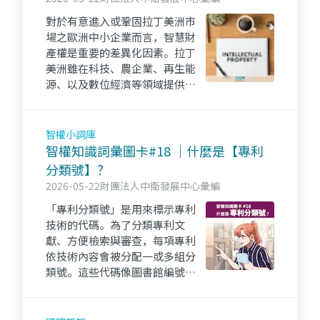
報導
對於有意進入或鞏固拉丁美洲市
場之歐洲中小企業而言，智慧財
產權是重要的差異化因素。拉丁
美洲雖在科技、農企業、再生能
源、以及數位經濟等領域提供商
機，但同時亦存在法規架構不
一、執法程度差異、以及市場動
態複雜等挑戰，因此，妥善管理
智權小詞庫
智慧財產權已不僅是法律問題，
智權知識詞彙圖卡#18 ｜什麼是【專利
更是一項關鍵的商業決策。
分類號】？
2026-05-22
財團法人中衛發展中心彙編
「專利分類號」是用來標示專利
技術的代碼。為了分類專利文
獻、方便檢索與審查，每項專利
依技術內容會被分配一或多組分
類號。這些代碼像圖書館編號，
能幫助使用者快速找到同類的技
術，是分類與搜尋專利資料的重
要依據。👉點進來看更多～iPKM