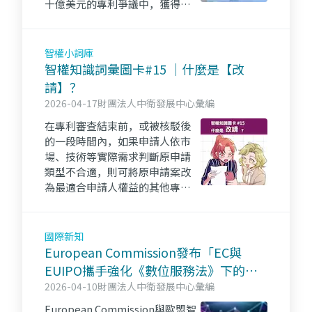
十億美元的專利爭議中，獲得了
向該晶片製造商請求損害賠償的
新機會。
智權小詞庫
智權知識詞彙圖卡#15 ｜什麼是【改
請】？
2026-04-17
財團法人中衛發展中心彙編
在專利審查結束前，或被核駁後
的一段時間內，如果申請人依市
場、技術等實際需求判斷原申請
類型不合適，則可將原申請案改
為最適合申請人權益的其他專利
保護型態。而且，新申請案的申
請日即為改請前原申請案的申請
日。👉點進來看更多～iPKM資源
國際新知
一把抓！！
European Commission發布「EC與
EUIPO攜手強化《數位服務法》下的智
權執法」報導
2026-04-10
財團法人中衛發展中心彙編
European Commission與歐盟智