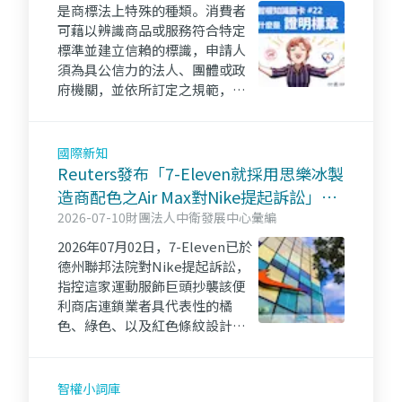
是商標法上特殊的種類。消費者
可藉以辨識商品或服務符合特定
標準並建立信賴的標識，申請人
須為具公信力的法人、團體或政
府機關，並依所訂定之規範，監
督被同意人使用，申請人不得將
標章使用於自己販售的商品或服
務。
國際新知
Reuters發布「7-Eleven就採用思樂冰製
造商配色之Air Max對Nike提起訴訟」報
導
2026-07-10
財團法人中衛發展中心彙編
2026年07月02日，7-Eleven已於
德州聯邦法院對Nike提起訴訟，
指控這家運動服飾巨頭抄襲該便
利商店連鎖業者具代表性的橘
色、綠色、以及紅色條紋設計，
並將其使用於Nike預計於7月11日
推出之一款運動鞋上。
智權小詞庫