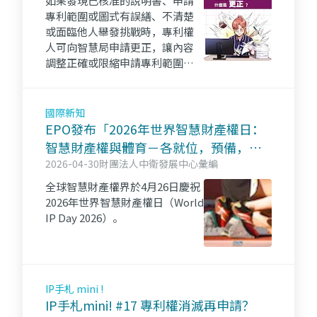
如果發現已核准的說明書、申請
專利範圍或圖式有誤繕、不清楚
或面臨他人舉發挑戰時，專利權
人可向智慧局申請更正，讓內容
調整正確或限縮申請專利範圍以
維持專利有效。👉點進來看更多
～iPKM資源一把抓！！
國際新知
EPO發布「2026年世界智慧財產權日：
智慧財產權與體育－各就位，預備，創
新」報導
2026-04-30
財團法人中衛發展中心彙編
全球智慧財產權界於4月26日慶祝
2026年世界智慧財產權日（World
IP Day 2026）。
IP手札 mini !
IP手札mini! #17 專利權消滅再申請？