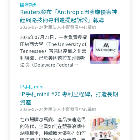
權。
國際新知
Reuters發布「Anthropic因涉嫌侵害神
經網路技術專利遭提起訴訟」報導
2026-07-24
財團法人中衛發展中心彙編
2026年07月21日，一家負責授權
田納西大學（The University of
Tennessee）智慧財產權之非營
利組織，已於美國德拉瓦州聯邦
法院（Delaware Federal
Court）對人工智慧巨擘
Anthropic提起訴訟，指控
Anthropic涉嫌侵害該非營利組織
IP手札 mini !
與神經網路相關之專利。
IP手札mini! #20 專利里程碑，打造長期
資產
2026-07-24
財團法人中衛發展中心彙編
在市場瞬息萬變、產品快速迭代
的時代，企業如何在競爭浪潮中
站穩腳步，持續擴大優勢？如何
將技術成果轉化為企業價值，累