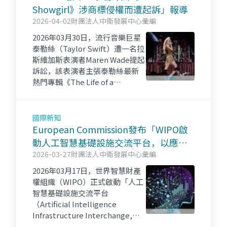
Showgirl》涉商標侵權而遭起訴」報導
2026-04-02
財團法人中衛發展中心彙編
2026年03月30日，流行音樂巨星
泰勒絲（Taylor Swift）遭一名拉
斯維加斯表演者Maren Wade提起
訴訟，該表演者主張泰勒絲最新
熱門專輯《The Life of a
Showgirl》侵害其商標權。
國際新知
European Commission發布「WIPO啟
動人工智慧基礎設施交流平台，以應對
智權與人工智
2026-03-27
財團法人中衛發展中心彙編
2026年03月17日，世界智慧財產
權組織（WIPO）正式啟動「人工
智慧基礎設施交流平台
（Artificial Intelligence
Infrastructure Interchange,
AIII）」，其旨在促進專家就智慧