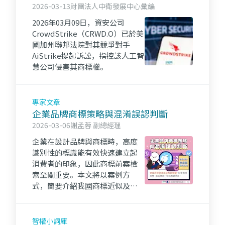
2026-03-13
財團法人中衛發展中心彙編
2026年03月09日，資安公司
CrowdStrike（CRWD.O）已於美
國加州聯邦法院對其競爭對手
AiStrike提起訴訟，指控該人工智
慧公司侵害其商標權。
專家文章
企業品牌商標策略與混淆誤認判斷
2026-03-06
謝孟蓉 副總經理
企業在設計品牌與商標時，高度
識別性的標識能有效快速建立起
消費者的印象，因此商標前案檢
索至關重要。本文將以案例方
式，簡要介紹我國商標近似及混
淆誤認判斷的各項參考因素，協
助企業能初步學習關於如何界定
混淆誤認之概念。
智權小詞庫