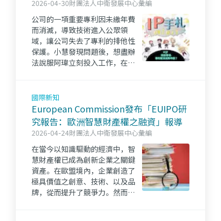
2026-04-30
財團法人中衛發展中心彙編
公司的一項重要專利因未繳年費
而消滅，導致技術進入公眾領
域，讓公司失去了專利的排他性
保護。小慧發現問題後，想盡辦
法說服阿瑋立刻投入工作，在舊
有技術基礎上加入創新技術，以
申請新的專利策略來阻止競爭同
業有更多模仿抄襲。
國際新知
European Commission發布「EUIPO研
究報告：歐洲智慧財產權之融資」報導
2026-04-24
財團法人中衛發展中心彙編
在當今以知識驅動的經濟中，智
慧財產權已成為創新企業之關鍵
資產。在歐盟境內，企業創造了
極具價值之創意、技術、以及品
牌，從而提升了競爭力。然而，
許多企業卻難以將這些資產轉化
為可擴展的商業機會。