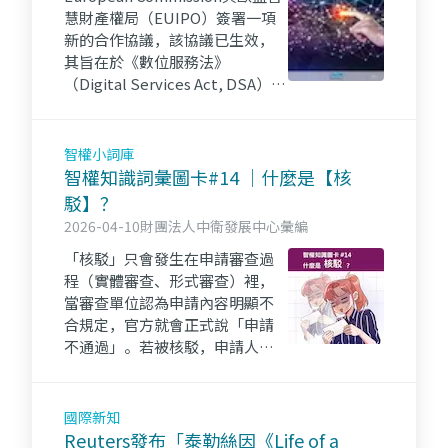
慧財產權局（EUIPO）簽署一項
新的合作協議，該協議已生效，
其旨在於《數位服務法》
（Digital Services Act, DSA）之
架構下，強化智慧財產權利之執
行。
智權小詞庫
智權知識詞彙圖卡#14 ｜什麼是【核
駁】？
2026-04-10
財團法人中衛發展中心彙編
「核駁」只會發生在申請審查過
程（實體審查、形式審查）裡，
當審查單位認為申請內容明顯不
合規定，官方就會正式說「申請
不通過」。若被核駁，申請人可
在一定期限內爭取重新審查或提
出訴願。👉點進來看更多～iPKM
資源一把抓！！
國際新知
Reuters發布「泰勒絲因《Life of a