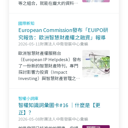
等之組合，就能在龐大的資料庫
中尋找到特定範圍的專利。設計
良好的檢索式可以讓搜尋更準
確，是進行專利檢索的重要步
國際新知
驟。👉點進來看更多～iPKM資源
European Commission發布「EUIPO研
一把抓！！
究報告：歐洲智慧財產權之融資」報導
2026-05-11
財團法人中衛發展中心彙編
歐洲智慧財產權服務台
（European IP Helpdesk）發布
了一份新的智慧財產特刊，專門
探討影響力投資（Impact
Investing）與智慧財產管理之關
聯。該刊物彙整了重要資源，並
進一步說明智慧財產權如何支持
兼具財務回報與正向社會或環境
智權小詞庫
影響之投資策略。
智權知識詞彙圖卡#16 ｜什麼是【更
正】？
2026-05-08
財團法人中衛發展中心彙編