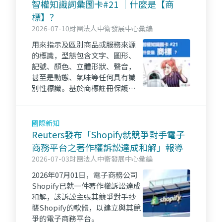
智權知識詞彙圖卡#21 ｜什麼是【商
標】？
2026-07-10
財團法人中衛發展中心彙編
用來指示及區別商品或服務來源
的標識，型態包含文字、圖形、
記號、顏色、立體形狀、聲音，
甚至是動態、氣味等任何具有識
別性標識。基於商標註冊保護原
則，商標依法註冊後，權利人可
取得專用，並排除他人的侵權使
用。
國際新知
Reuters發布「Shopify就競爭對手電子
商務平台之著作權訴訟達成和解」報導
2026-07-03
財團法人中衛發展中心彙編
2026年07月01日，電子商務公司
Shopify已就一件著作權訴訟達成
和解，該訴訟主張其競爭對手抄
襲Shopify的軟體，以建立與其競
爭的電子商務平台。