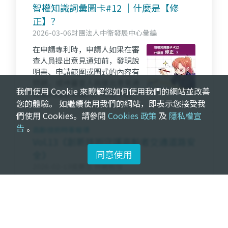
智權知識詞彙圖卡#12 ｜什麼是【修
正】？
2026-03-06
財團法人中衛發展中心彙編
在申請專利時，申請人如果在審
查人員提出意見通知前，發現說
明書、申請範圍或圖式的內容有
問題，或待審查人員提出意見通
我們使用 Cookie 來瞭解您如何使用我們的網站並改善
知後的指定時間內，可在不超出
您的體驗。 如繼續使用我們的網站，即表示您接受我
原有內容的條件下進行刪改，讓
們使用 Cookies。請參閱
Cookies 政策
及
隱私權宣
申請更具保護力，也較容易被核
告
。
准。👉點進來看更多～iPKM資源
高齡技術時事報導
一把抓！！
Vol.13《創新技術守護高齡者交通道路安
同意使用
全》
2026-02-13
侯勝忠 特聘教授
本文探討臺灣超高齡社會的長者
移動安全。數據顯示，高齡者交
通事故死亡數攀升，多為機車騎
士或行人等「脆弱用路人」，肇
因常與生理機能退化相關，雖事