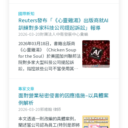
財產權與人工智慧交叉領域進行
對話。
國際新知
Reuters發布「《心靈雞湯》出版商就AI
訓練對多家科技公司提起訴訟」報導
2026-03-20
財團法人中衛發展中心彙編
2026年03月18日，書籍出版商
《心靈雞湯》（Chicken Soup
for the Soul）於美國加州聯邦法
院對多家大型科技公司提起訴
訟，指控該些公司不當使用其書
籍內容以訓練人工智慧系統。
專家文章
面對營業秘密侵害的因應措施–以具體案
例解析
2026-03-20
郭維翰 律師
本文透過一則改編的具體案例，
闡述當公司認為員工(特別是即將