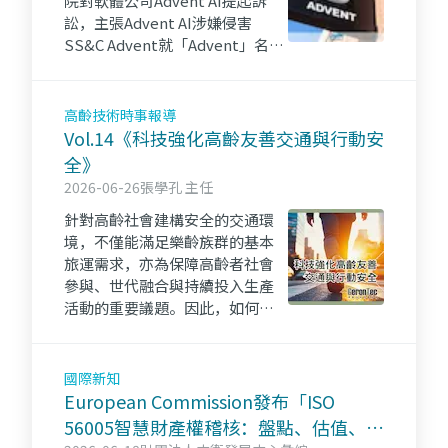
院對軟體公司Advent AI提起訴
訟，主張Advent AI涉嫌侵害
SS&C Advent就「Advent」名稱
所享有之商標權。
高齡技術時事報導
Vol.14《科技強化高齡友善交通與行動安
全》
2026-06-26
張學孔 主任
針對高齡社會建構安全的交通環
境，不僅能滿足樂齡族群的基本
旅運需求，亦為保障高齡者社會
參與、世代融合與持續投入生產
活動的重要議題。因此，如何應
用數位科技與創新服務來同步優
化高齡社會的行動能力、降低可
能的社會風險，成為值得關注的
國際新知
焦點。
European Commission發布「ISO
56005智慧財產權稽核：盤點、估值、與