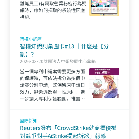
離職員工)有竊取營業秘密行為疑
慮時，應如何採取的系統性因應
措施。
智權小詞庫
智權知識詞彙圖卡#13 ｜什麼是【分
割】？
2026-03-20
財團法人中衛發展中心彙編
當一個專利申請案需要更多方面
的保護時，可依法拆分為多個申
請案分別申請，既保留原申請日
效力，避免違反單一性原則，進
一步擴大專利保護範圍。惟需要
留意分割的相關規定和時間限
制。👉點進來看更多～iPKM資源
一把抓！！
國際新知
Reuters發布「CrowdStrike就商標侵權
對競爭對手AiStrike提起訴訟」報導