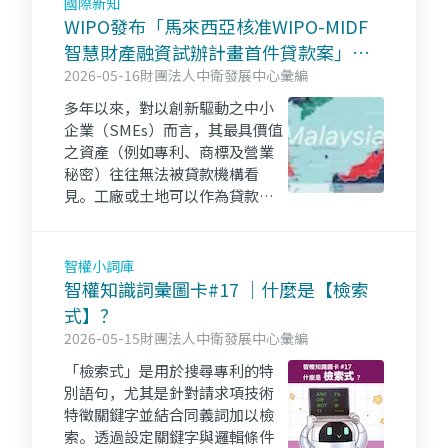
國際新知
資源一把抓！！
WIPO發布「馬來西亞核准WIPO-MIDF
智慧財產融資試辦計畫首件貸款案」報
導
2026-05-16
財團法人中衛發展中心彙編
多年以來，對以創新驅動之中小
企業（SMEs）而言，其最具價值
之資產（例如專利、商標及營業
秘密）往往無法被貸款機構看
見。工廠或土地可以作為貸款之
擔保，但一項傑出的發明卻往往
無法作為貸款之擔保。
智權小詞庫
智權知識詞彙圖卡#17 ｜什麼是【檢索
式】？
2026-05-15
財團法人中衛發展中心彙編
「檢索式」是用於搜尋專利的特
別語句，尤其是針對請求項技術
特徵關鍵字並結合同義詞加以檢
索。透過設定關鍵字與邏輯條件