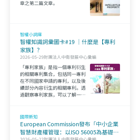
章之第二篇文章。
智權小詞庫
智權知識詞彙圖卡#19 ｜什麼是【專利
家族】？
2026-05-29
財團法人中衛發展中心彙編
「專利家族」是指一個專利衍生
的相關專利集合，包括同一專利
在不同國家申請的專利，以及後
續部分內容衍生的相關專利。透
過觀察專利家族，可以了解一項
技術在全球的布局情形，是分析
產業競爭與專利策略的重要依
據。👉點進來看更多～iPKM資源
國際新知
一把抓！！
European Commission發布「中小企業
智慧財產權管理：以ISO 56005為基礎」
2026-05-22
財團法人中衛發展中心彙編