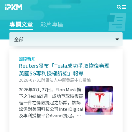
專欄文章
影片專區
全部
國際新知
Reuters發布「Tesla成功爭取恢復審理
英國5G專利授權訴訟」報導
2026-07-31
財團法人中衛發展中心彙編
2026年07月27日，Elon Musk旗
下之Tesla於週一成功爭取恢復審
理一件在倫敦提起之訴訟，該訴
訟係對美國科技公司InterDigital
及專利授權平台Avanci提起。
Tesla目的是希望在其於英國推出
5G車輛前，取得相關專利之授