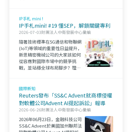
IP手札 mini !
IP手札mini! #19 懂SEP，解鎖關鍵專利
2026-07-03
財團法人中衛發展中心彙編
隨著技術標準在5G通信和物聯網
(IoT)等領域的重要性日益提升，
新思精密機械公司的大家該如何
從容應對國際市場中的競爭挑
戰，並站穩全球布局腳步？理解
SEP將是關鍵！
國際新知
Reuters發布「SS&C Advent就商標侵權
對軟體公司Advent AI提起訴訟」報導
2026-06-26
財團法人中衛發展中心彙編
2026年06月23日，金融科技公司
SS&C Advent於美國加州聯邦法