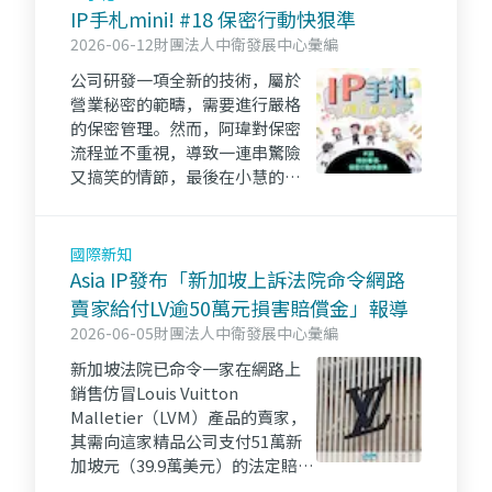
IP手札mini! #18 保密行動快狠準
2026-06-12
財團法人中衛發展中心彙編
公司研發一項全新的技術，屬於
營業秘密的範疇，需要進行嚴格
的保密管理。然而，阿瑋對保密
流程並不重視，導致一連串驚險
又搞笑的情節，最後在小慧的幫
助下，意識到保護營業秘密的重
要性。
國際新知
Asia IP發布「新加坡上訴法院命令網路
賣家給付LV逾50萬元損害賠償金」報導
2026-06-05
財團法人中衛發展中心彙編
新加坡法院已命令一家在網路上
銷售仿冒Louis Vuitton
Malletier（LVM）產品的賣家，
其需向這家精品公司支付51萬新
加坡元（39.9萬美元）的法定賠償
金。